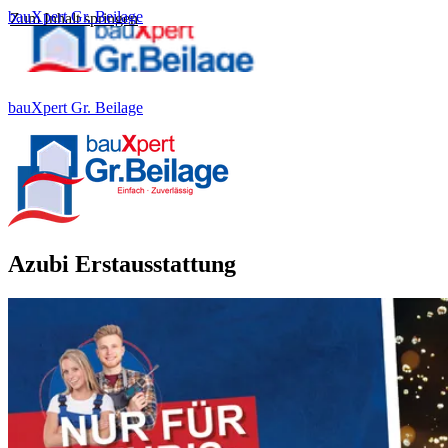
bauXpert Gr. Beilage
Zum Inhalt springen
bauXpert Gr. Beilage
Azubi Erstausstattung