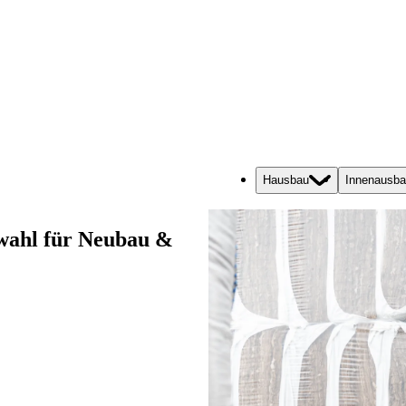
Hausbau
Innenausb
wahl für Neubau &