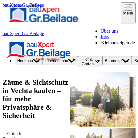
bauXpert Gr. Beilage
Zum Inhalt springen
Menü
Über uns
bauXpert Gr. Beilage
Jobs
Kleinanzeigen.de
Hof &
Hausbau
Innenausbau
Baumarkt
S
Garten
Zäune & Sichtschutz
in Vechta kaufen –
für mehr
Privatsphäre &
Sicherheit
Einfach.