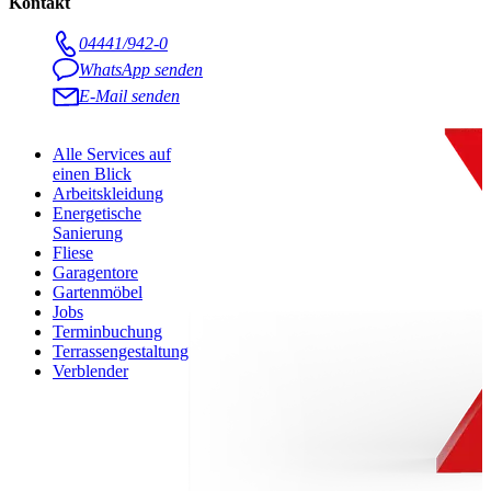
Kontakt
04441/942-0
WhatsApp senden
E-Mail senden
Alle Services auf
einen Blick
Arbeitskleidung
Energetische
Sanierung
Fliese
Garagentore
Gartenmöbel
Jobs
Terminbuchung
Terrassengestaltung
Verblender