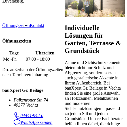
Zuverlässig.
Öffnungszeiten
Kontakt
Individuelle
Lösungen für
Öffnungszeiten
Garten, Terrasse &
Grundstück
Tage
Uhrzeiten
Mo.-Fr.
07:00 - 18:00
Zäune und Sichtschutzelemente
bieten nicht nur Schutz und
Do. außerhalb der Öffnungszeiten
Abgrenzung, sondern setzen
nach Terminvereinbarung
auch gestalterische Akzente in
Ihrem Außenbereich. Bei
bauXpert Gr. Beilage in Vechta
bauXpert Gr. Beilage
finden Sie eine große Auswahl
an Holzzäunen, Metallzäunen
Falkenrotter Str. 74
und modernen
49377 Vechta
Sichtschutzlösungen – passend
zu jedem Stil und jedem
04441/942-0
Grundstück. Unsere Fachberater
WhatsApp senden
helfen Ihnen dabei, die richtige