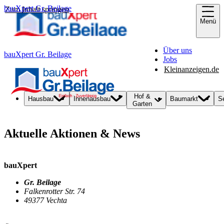
bauXpert Gr. Beilage
Zum Inhalt springen
Menü
Über uns
bauXpert Gr. Beilage
Jobs
Kleinanzeigen.de
Hof &
Hausbau
Innenausbau
Baumarkt
S
Garten
Aktuelle Aktionen & News
bauXpert
Gr. Beilage
Falkenrotter Str. 74
49377 Vechta