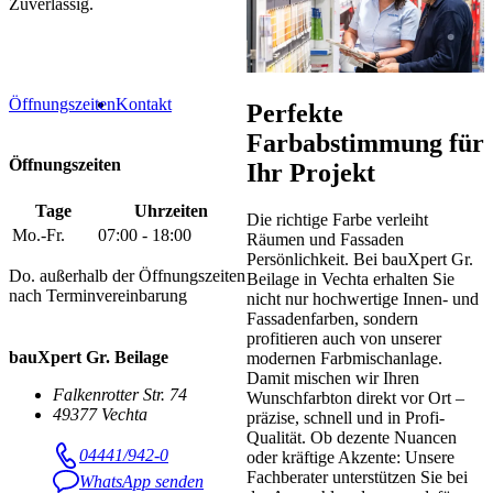
Zuverlässig.
Öffnungszeiten
Kontakt
Perfekte
Farbabstimmung für
Öffnungszeiten
Ihr Projekt
Tage
Uhrzeiten
Die richtige Farbe verleiht
Mo.-Fr.
07:00 - 18:00
Räumen und Fassaden
Persönlichkeit. Bei bauXpert Gr.
Do. außerhalb der Öffnungszeiten
Beilage in Vechta erhalten Sie
nach Terminvereinbarung
nicht nur hochwertige Innen- und
Fassadenfarben, sondern
profitieren auch von unserer
bauXpert Gr. Beilage
modernen Farbmischanlage.
Damit mischen wir Ihren
Falkenrotter Str. 74
Wunschfarbton direkt vor Ort –
49377 Vechta
präzise, schnell und in Profi-
Qualität. Ob dezente Nuancen
04441/942-0
oder kräftige Akzente: Unsere
Fachberater unterstützen Sie bei
WhatsApp senden