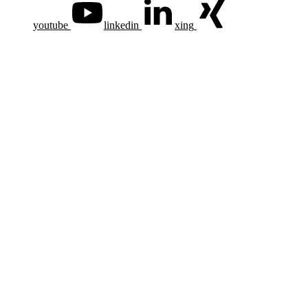
youtube
linkedin
xing