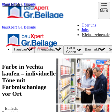
bauXpert Gr. Beilage
Zum Inhalt springen
Menü
Über uns
bauXpert Gr. Beilage
Jobs
Kleinanzeigen.de
Hof &
Hausbau
Innenausbau
Baumarkt
S
Garten
Farbe in Vechta
kaufen – individuelle
Töne mit
Farbmischanlage
vor Ort
Einfach.